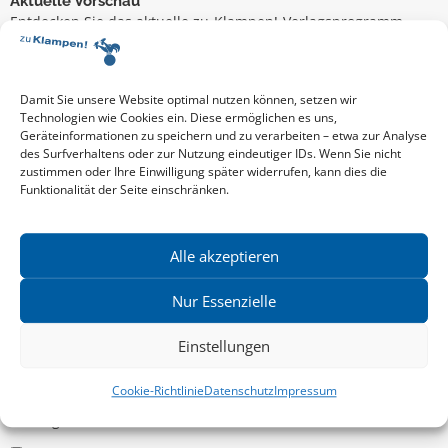
Aktuelle Vorschau
Entdecken Sie das aktuelle zu-Klampen!-Verlagsprogramm.
Hier finden Sie die Verlagsvorschau – einfach direkt online
reinlesen oder herunterladen.
Download: Vorschau zu Klampen! Herbst 2026
Mehr aktuelle Vorschauen ansehen
Damit Sie unsere Website optimal nutzen können, setzen wir
Newsletter
Technologien wie Cookies ein. Diese ermöglichen es uns,
Geräteinformationen zu speichern und zu verarbeiten – etwa zur Analyse
News zu aktuellen Neuheiten und Nachrichten im zu Klampen!
des Surfverhaltens oder zur Nutzung eindeutiger IDs. Wenn Sie nicht
Verlag – jederzeit wieder abbestellbar.
zustimmen oder Ihre Einwilligung später widerrufen, kann dies die
Funktionalität der Seite einschränken.
Allgemein
Alle akzeptieren
Kritische Theorie / Philosophie
Nur Essenzielle
Essays
Einstellungen
Regionalia
Belletristik & Biografien
Cookie-Richtlinie
Datenschutz
Impressum
Allgemeines Sachbuch