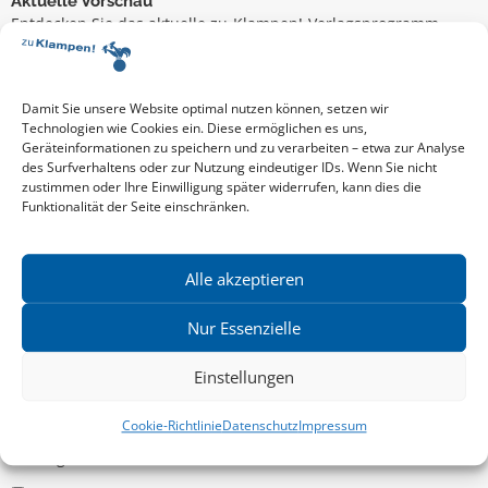
Aktuelle Vorschau
Entdecken Sie das aktuelle zu-Klampen!-Verlagsprogramm.
Hier finden Sie die Verlagsvorschau – einfach direkt online
reinlesen oder herunterladen.
Download: Vorschau zu Klampen! Herbst 2026
Mehr aktuelle Vorschauen ansehen
Damit Sie unsere Website optimal nutzen können, setzen wir
Newsletter
Technologien wie Cookies ein. Diese ermöglichen es uns,
Geräteinformationen zu speichern und zu verarbeiten – etwa zur Analyse
News zu aktuellen Neuheiten und Nachrichten im zu Klampen!
des Surfverhaltens oder zur Nutzung eindeutiger IDs. Wenn Sie nicht
Verlag – jederzeit wieder abbestellbar.
zustimmen oder Ihre Einwilligung später widerrufen, kann dies die
Funktionalität der Seite einschränken.
Allgemein
Alle akzeptieren
Kritische Theorie / Philosophie
Nur Essenzielle
Essays
Einstellungen
Regionalia
Belletristik & Biografien
Cookie-Richtlinie
Datenschutz
Impressum
Allgemeines Sachbuch