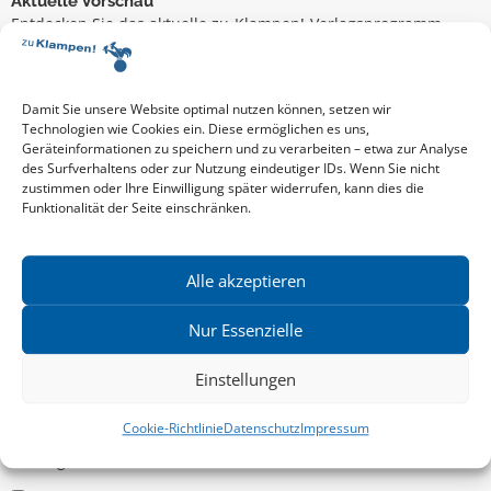
Aktuelle Vorschau
Entdecken Sie das aktuelle zu-Klampen!-Verlagsprogramm.
Hier finden Sie die Verlagsvorschau – einfach direkt online
reinlesen oder herunterladen.
Download: Vorschau zu Klampen! Herbst 2026
Mehr aktuelle Vorschauen ansehen
Damit Sie unsere Website optimal nutzen können, setzen wir
Newsletter
Technologien wie Cookies ein. Diese ermöglichen es uns,
Geräteinformationen zu speichern und zu verarbeiten – etwa zur Analyse
News zu aktuellen Neuheiten und Nachrichten im zu Klampen!
des Surfverhaltens oder zur Nutzung eindeutiger IDs. Wenn Sie nicht
Verlag – jederzeit wieder abbestellbar.
zustimmen oder Ihre Einwilligung später widerrufen, kann dies die
Funktionalität der Seite einschränken.
Allgemein
Alle akzeptieren
Kritische Theorie / Philosophie
Nur Essenzielle
Essays
Einstellungen
Regionalia
Belletristik & Biografien
Cookie-Richtlinie
Datenschutz
Impressum
Allgemeines Sachbuch