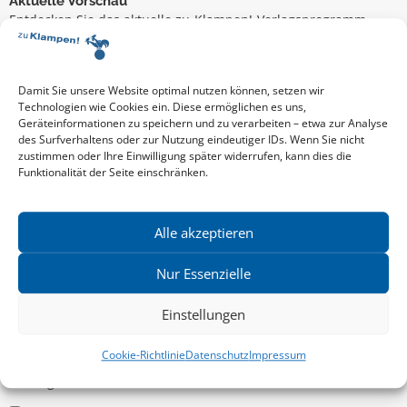
Aktuelle Vorschau
Entdecken Sie das aktuelle zu-Klampen!-Verlagsprogramm.
Hier finden Sie die Verlagsvorschau – einfach direkt online
reinlesen oder herunterladen.
Download: Vorschau zu Klampen! Herbst 2026
Mehr aktuelle Vorschauen ansehen
Damit Sie unsere Website optimal nutzen können, setzen wir
Newsletter
Technologien wie Cookies ein. Diese ermöglichen es uns,
Geräteinformationen zu speichern und zu verarbeiten – etwa zur Analyse
News zu aktuellen Neuheiten und Nachrichten im zu Klampen!
des Surfverhaltens oder zur Nutzung eindeutiger IDs. Wenn Sie nicht
Verlag – jederzeit wieder abbestellbar.
zustimmen oder Ihre Einwilligung später widerrufen, kann dies die
Funktionalität der Seite einschränken.
Allgemein
Alle akzeptieren
Kritische Theorie / Philosophie
Nur Essenzielle
Essays
Einstellungen
Regionalia
Belletristik & Biografien
Cookie-Richtlinie
Datenschutz
Impressum
Allgemeines Sachbuch