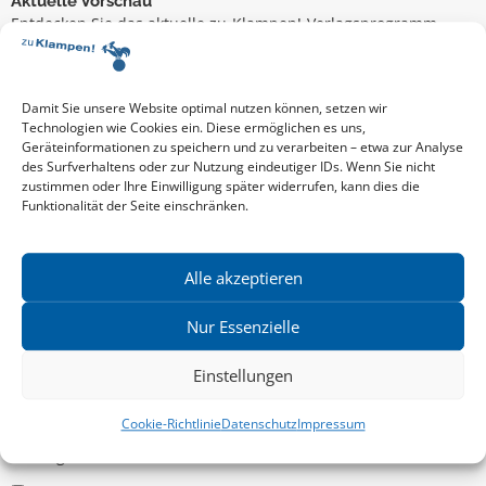
Aktuelle Vorschau
Entdecken Sie das aktuelle zu-Klampen!-Verlagsprogramm.
Hier finden Sie die Verlagsvorschau – einfach direkt online
reinlesen oder herunterladen.
Download: Vorschau zu Klampen! Herbst 2026
Mehr aktuelle Vorschauen ansehen
Damit Sie unsere Website optimal nutzen können, setzen wir
Newsletter
Technologien wie Cookies ein. Diese ermöglichen es uns,
Geräteinformationen zu speichern und zu verarbeiten – etwa zur Analyse
News zu aktuellen Neuheiten und Nachrichten im zu Klampen!
des Surfverhaltens oder zur Nutzung eindeutiger IDs. Wenn Sie nicht
Verlag – jederzeit wieder abbestellbar.
zustimmen oder Ihre Einwilligung später widerrufen, kann dies die
Funktionalität der Seite einschränken.
Allgemein
Alle akzeptieren
Kritische Theorie / Philosophie
Nur Essenzielle
Essays
Einstellungen
Regionalia
Belletristik & Biografien
Cookie-Richtlinie
Datenschutz
Impressum
Allgemeines Sachbuch