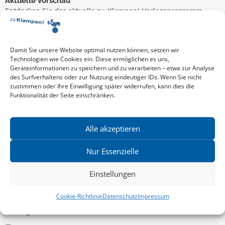
Aktuelle Vorschau
Entdecken Sie das aktuelle zu-Klampen!-Verlagsprogramm.
Hier finden Sie die Verlagsvorschau – einfach direkt online
reinlesen oder herunterladen.
Download: Vorschau zu Klampen! Herbst 2026
Mehr aktuelle Vorschauen ansehen
Damit Sie unsere Website optimal nutzen können, setzen wir
Newsletter
Technologien wie Cookies ein. Diese ermöglichen es uns,
Geräteinformationen zu speichern und zu verarbeiten – etwa zur Analyse
News zu aktuellen Neuheiten und Nachrichten im zu Klampen!
des Surfverhaltens oder zur Nutzung eindeutiger IDs. Wenn Sie nicht
Verlag – jederzeit wieder abbestellbar.
zustimmen oder Ihre Einwilligung später widerrufen, kann dies die
Funktionalität der Seite einschränken.
Allgemein
Alle akzeptieren
Kritische Theorie / Philosophie
Nur Essenzielle
Essays
Einstellungen
Regionalia
Belletristik & Biografien
Cookie-Richtlinie
Datenschutz
Impressum
Allgemeines Sachbuch