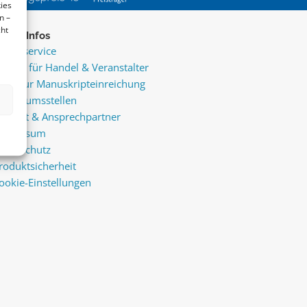
ies
n –
cht
ice & Infos
resseservice
ervice für Handel & Veranstalter
nfos zur Manuskripteinreichung
raktikumsstellen
ontakt & Ansprechpartner
mpressum
atenschutz
roduktsicherheit
ookie-Einstellungen