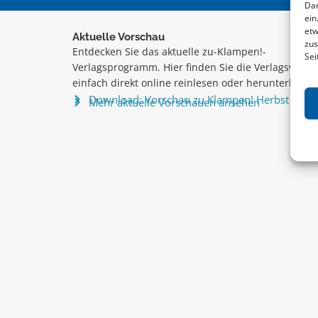
Dam
ein
etw
Aktuelle Vorschau
zus
Entdecken Sie das aktuelle zu-Klampen!-
Sei
Verlagsprogramm. Hier finden Sie die Verlagsvorsc
einfach direkt online reinlesen oder herunterladen
Download: Vorschau zu Klampen! Herbst 2026
Mehr aktuelle Vorschauen ansehen