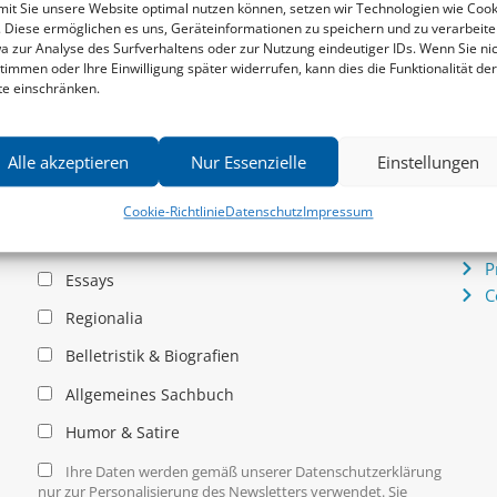
it Sie unsere Website optimal nutzen können, setzen wir Technologien wie Cook
. Diese ermöglichen es uns, Geräteinformationen zu speichern und zu verarbeite
a zur Analyse des Surfverhaltens oder zur Nutzung eindeutiger IDs. Wenn Sie ni
Newsletter
Serv
timmen oder Ihre Einwilligung später widerrufen, kann dies die Funktionalität der
News zu aktuellen Neuheiten und Nachrichten im zu
P
te einschränken.
hau –
Klampen! Verlag – jederzeit wieder abbestellbar.
S
.
I
P
Alle akzeptieren
Nur Essenzielle
Einstellungen
K
Allgemein
Cookie-Richtlinie
Datenschutz
Impressum
I
D
Kritische Theorie / Philosophie
P
Essays
C
Regionalia
Belletristik & Biografien
Allgemeines Sachbuch
Humor & Satire
Ihre Daten werden gemäß unserer Datenschutzerklärung
nur zur Personalisierung des Newsletters verwendet. Sie