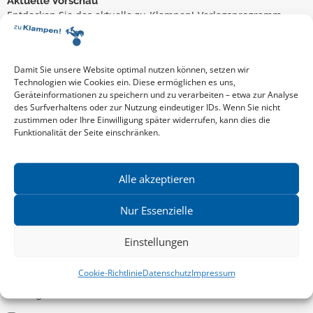
Aktuelle Vorschau
Entdecken Sie das aktuelle zu-Klampen!-Verlagsprogramm.
Hier finden Sie die Verlagsvorschau – einfach direkt online
reinlesen oder herunterladen.
Download: Vorschau zu Klampen! Herbst 2026
Mehr aktuelle Vorschauen ansehen
Damit Sie unsere Website optimal nutzen können, setzen wir
Newsletter
Technologien wie Cookies ein. Diese ermöglichen es uns,
Geräteinformationen zu speichern und zu verarbeiten – etwa zur Analyse
News zu aktuellen Neuheiten und Nachrichten im zu Klampen!
des Surfverhaltens oder zur Nutzung eindeutiger IDs. Wenn Sie nicht
Verlag – jederzeit wieder abbestellbar.
zustimmen oder Ihre Einwilligung später widerrufen, kann dies die
Funktionalität der Seite einschränken.
Allgemein
Alle akzeptieren
Kritische Theorie / Philosophie
Nur Essenzielle
Essays
Einstellungen
Regionalia
Belletristik & Biografien
Cookie-Richtlinie
Datenschutz
Impressum
Allgemeines Sachbuch