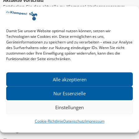
Aktuelle Vorschau
Entdecken Sie das aktuelle zu-Klampen!-Verlagsprogramm.
Hier finden Sie die Verlagsvorschau – einfach direkt online
reinlesen oder herunterladen.
Download: Vorschau zu Klampen! Herbst 2026
Mehr aktuelle Vorschauen ansehen
Damit Sie unsere Website optimal nutzen können, setzen wir
Newsletter
Technologien wie Cookies ein. Diese ermöglichen es uns,
Geräteinformationen zu speichern und zu verarbeiten – etwa zur Analyse
News zu aktuellen Neuheiten und Nachrichten im zu Klampen!
des Surfverhaltens oder zur Nutzung eindeutiger IDs. Wenn Sie nicht
Verlag – jederzeit wieder abbestellbar.
zustimmen oder Ihre Einwilligung später widerrufen, kann dies die
Funktionalität der Seite einschränken.
Allgemein
Alle akzeptieren
Kritische Theorie / Philosophie
Nur Essenzielle
Essays
Einstellungen
Regionalia
Belletristik & Biografien
Cookie-Richtlinie
Datenschutz
Impressum
Allgemeines Sachbuch