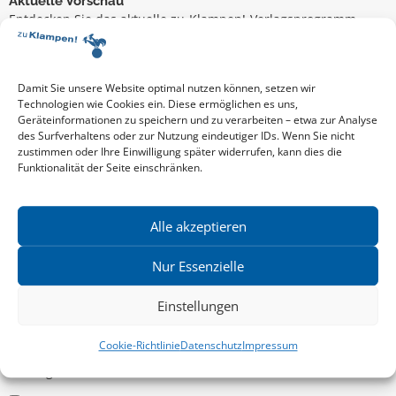
Aktuelle Vorschau
Entdecken Sie das aktuelle zu-Klampen!-Verlagsprogramm.
Hier finden Sie die Verlagsvorschau – einfach direkt online
reinlesen oder herunterladen.
Download: Vorschau zu Klampen! Herbst 2026
Mehr aktuelle Vorschauen ansehen
Damit Sie unsere Website optimal nutzen können, setzen wir
Newsletter
Technologien wie Cookies ein. Diese ermöglichen es uns,
Geräteinformationen zu speichern und zu verarbeiten – etwa zur Analyse
News zu aktuellen Neuheiten und Nachrichten im zu Klampen!
des Surfverhaltens oder zur Nutzung eindeutiger IDs. Wenn Sie nicht
Verlag – jederzeit wieder abbestellbar.
zustimmen oder Ihre Einwilligung später widerrufen, kann dies die
Funktionalität der Seite einschränken.
Allgemein
Alle akzeptieren
Kritische Theorie / Philosophie
Nur Essenzielle
Essays
Einstellungen
Regionalia
Belletristik & Biografien
Cookie-Richtlinie
Datenschutz
Impressum
Allgemeines Sachbuch