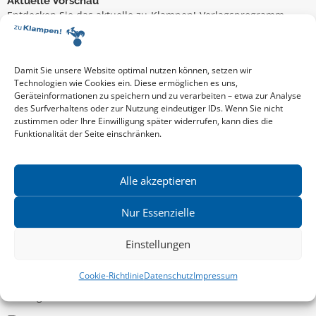
Aktuelle Vorschau
Entdecken Sie das aktuelle zu-Klampen!-Verlagsprogramm.
Hier finden Sie die Verlagsvorschau – einfach direkt online
reinlesen oder herunterladen.
Download: Vorschau zu Klampen! Herbst 2026
Mehr aktuelle Vorschauen ansehen
Damit Sie unsere Website optimal nutzen können, setzen wir
Newsletter
Technologien wie Cookies ein. Diese ermöglichen es uns,
Geräteinformationen zu speichern und zu verarbeiten – etwa zur Analyse
News zu aktuellen Neuheiten und Nachrichten im zu Klampen!
des Surfverhaltens oder zur Nutzung eindeutiger IDs. Wenn Sie nicht
Verlag – jederzeit wieder abbestellbar.
zustimmen oder Ihre Einwilligung später widerrufen, kann dies die
Funktionalität der Seite einschränken.
Allgemein
Alle akzeptieren
Kritische Theorie / Philosophie
Nur Essenzielle
Essays
Einstellungen
Regionalia
Belletristik & Biografien
Cookie-Richtlinie
Datenschutz
Impressum
Allgemeines Sachbuch