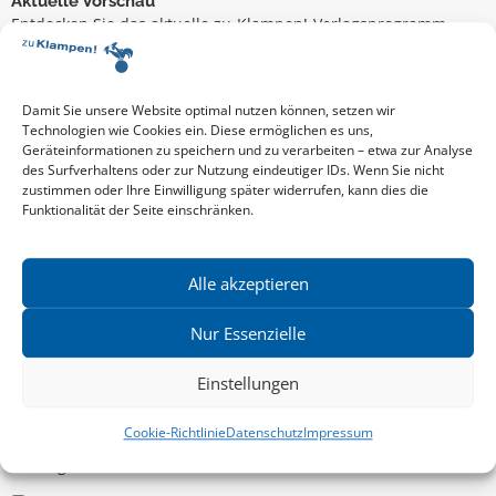
Aktuelle Vorschau
Entdecken Sie das aktuelle zu-Klampen!-Verlagsprogramm.
Hier finden Sie die Verlagsvorschau – einfach direkt online
reinlesen oder herunterladen.
Download: Vorschau zu Klampen! Herbst 2026
Mehr aktuelle Vorschauen ansehen
Damit Sie unsere Website optimal nutzen können, setzen wir
Newsletter
Technologien wie Cookies ein. Diese ermöglichen es uns,
Geräteinformationen zu speichern und zu verarbeiten – etwa zur Analyse
News zu aktuellen Neuheiten und Nachrichten im zu Klampen!
des Surfverhaltens oder zur Nutzung eindeutiger IDs. Wenn Sie nicht
Verlag – jederzeit wieder abbestellbar.
zustimmen oder Ihre Einwilligung später widerrufen, kann dies die
Funktionalität der Seite einschränken.
Allgemein
Alle akzeptieren
Kritische Theorie / Philosophie
Nur Essenzielle
Essays
Einstellungen
Regionalia
Belletristik & Biografien
Cookie-Richtlinie
Datenschutz
Impressum
Allgemeines Sachbuch