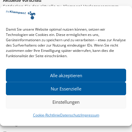
Aktuelle Vorschau
Entdecken Sie das aktuelle zu-Klampen!-Verlagsprogramm.
Hier finden Sie die Verlagsvorschau – einfach direkt online
reinlesen oder herunterladen.
Download: Vorschau zu Klampen! Herbst 2026
Mehr aktuelle Vorschauen ansehen
Damit Sie unsere Website optimal nutzen können, setzen wir
Newsletter
Technologien wie Cookies ein. Diese ermöglichen es uns,
Geräteinformationen zu speichern und zu verarbeiten – etwa zur Analyse
News zu aktuellen Neuheiten und Nachrichten im zu Klampen!
des Surfverhaltens oder zur Nutzung eindeutiger IDs. Wenn Sie nicht
Verlag – jederzeit wieder abbestellbar.
zustimmen oder Ihre Einwilligung später widerrufen, kann dies die
Funktionalität der Seite einschränken.
Allgemein
Alle akzeptieren
Kritische Theorie / Philosophie
Nur Essenzielle
Essays
Einstellungen
Regionalia
Belletristik & Biografien
Cookie-Richtlinie
Datenschutz
Impressum
Allgemeines Sachbuch