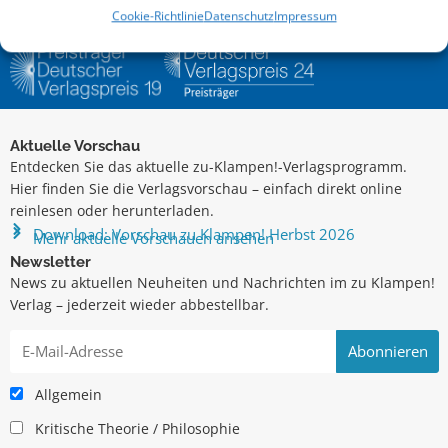
Cookie-Richtlinie
Datenschutz
Impressum
Aktuelle Vorschau
Entdecken Sie das aktuelle zu-Klampen!-Verlagsprogramm.
Hier finden Sie die Verlagsvorschau – einfach direkt online
reinlesen oder herunterladen.
Download: Vorschau zu Klampen! Herbst 2026
Mehr aktuelle Vorschauen ansehen
Newsletter
News zu aktuellen Neuheiten und Nachrichten im zu Klampen!
Verlag – jederzeit wieder abbestellbar.
Allgemein
Kritische Theorie / Philosophie