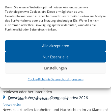
ACHATZ VON MÜLLER
Damit Sie unsere Website optimal nutzen können, setzen wir
Dem blauen Kammerherrn
Sehr vermischte Beiträge über das 18.
Technologien wie Cookies ein. Diese ermöglichen es uns,
Jahrhundert
Geräteinformationen zu speichern und zu verarbeiten – etwa zur Analyse
des Surfverhaltens oder zur Nutzung eindeutiger IDs. Wenn Sie nicht
zustimmen oder Ihre Einwilligung später widerrufen, kann dies die
Funktionalität der Seite einschränken.
Alle akzeptieren
Nur Essenzielle
Einstellungen
Aktuelle Vorschau
Cookie-Richtlinie
Datenschutz
Impressum
Entdecken Sie das aktuelle zu-Klampen!-Verlagsprogramm.
Hier finden Sie die Verlagsvorschau – einfach direkt online
reinlesen oder herunterladen.
Download: Vorschau zu Klampen! Herbst 2026
Mehr aktuelle Vorschauen ansehen
Newsletter
News zu aktuellen Neuheiten und Nachrichten im zu Klampen!