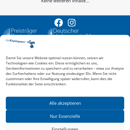
Keine weiteren Inhalte...
Damit Sie unsere Website optimal nutzen können, setzen wir
Aktuelle Vorschau
Technologien wie Cookies ein. Diese ermöglichen es uns,
Entdecken Sie das aktuelle zu-Klampen!-Verlagsprogramm.
Geräteinformationen zu speichern und zu verarbeiten – etwa zur Analyse
Hier finden Sie die Verlagsvorschau – einfach direkt online
des Surfverhaltens oder zur Nutzung eindeutiger IDs. Wenn Sie nicht
reinlesen oder herunterladen.
zustimmen oder Ihre Einwilligung später widerrufen, kann dies die
Download: Vorschau zu Klampen! Herbst 2026
Funktionalität der Seite einschränken.
Mehr aktuelle Vorschauen ansehen
Newsletter
News zu aktuellen Neuheiten und Nachrichten im zu Klampen!
Alle akzeptieren
Verlag – jederzeit wieder abbestellbar.
Nur Essenzielle
Einstellungen