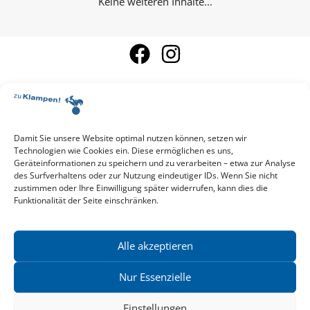
Keine weiteren Inhalte...
Damit Sie unsere Website optimal nutzen können, setzen wir
Aktuelle Vorschau
Technologien wie Cookies ein. Diese ermöglichen es uns,
Entdecken Sie das aktuelle zu-Klampen!-Verlagsprogramm.
Geräteinformationen zu speichern und zu verarbeiten – etwa zur Analyse
Hier finden Sie die Verlagsvorschau – einfach direkt online
des Surfverhaltens oder zur Nutzung eindeutiger IDs. Wenn Sie nicht
reinlesen oder herunterladen.
zustimmen oder Ihre Einwilligung später widerrufen, kann dies die
Download: Vorschau zu Klampen! Herbst 2026
Funktionalität der Seite einschränken.
Mehr aktuelle Vorschauen ansehen
Newsletter
News zu aktuellen Neuheiten und Nachrichten im zu Klampen!
Alle akzeptieren
Verlag – jederzeit wieder abbestellbar.
Nur Essenzielle
Einstellungen