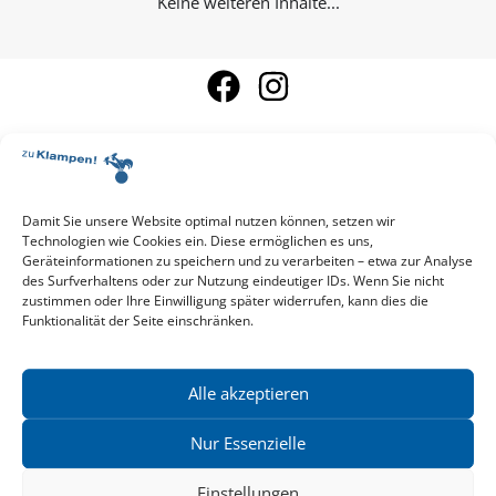
Keine weiteren Inhalte...
Damit Sie unsere Website optimal nutzen können, setzen wir
Aktuelle Vorschau
Technologien wie Cookies ein. Diese ermöglichen es uns,
Entdecken Sie das aktuelle zu-Klampen!-Verlagsprogramm.
Geräteinformationen zu speichern und zu verarbeiten – etwa zur Analyse
Hier finden Sie die Verlagsvorschau – einfach direkt online
des Surfverhaltens oder zur Nutzung eindeutiger IDs. Wenn Sie nicht
reinlesen oder herunterladen.
zustimmen oder Ihre Einwilligung später widerrufen, kann dies die
Download: Vorschau zu Klampen! Herbst 2026
Funktionalität der Seite einschränken.
Mehr aktuelle Vorschauen ansehen
Newsletter
News zu aktuellen Neuheiten und Nachrichten im zu Klampen!
Alle akzeptieren
Verlag – jederzeit wieder abbestellbar.
Nur Essenzielle
Einstellungen