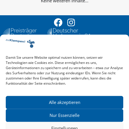
Keine weiteren Inhalte...
Damit Sie unsere Website optimal nutzen können, setzen wir
Aktuelle Vorschau
Technologien wie Cookies ein. Diese ermöglichen es uns,
Entdecken Sie das aktuelle zu-Klampen!-Verlagsprogramm.
Geräteinformationen zu speichern und zu verarbeiten – etwa zur Analyse
Hier finden Sie die Verlagsvorschau – einfach direkt online
des Surfverhaltens oder zur Nutzung eindeutiger IDs. Wenn Sie nicht
reinlesen oder herunterladen.
zustimmen oder Ihre Einwilligung später widerrufen, kann dies die
Download: Vorschau zu Klampen! Herbst 2026
Funktionalität der Seite einschränken.
Mehr aktuelle Vorschauen ansehen
Newsletter
News zu aktuellen Neuheiten und Nachrichten im zu Klampen!
Alle akzeptieren
Verlag – jederzeit wieder abbestellbar.
Nur Essenzielle
Einstellungen