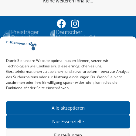
Keine weiteren Inhalte...
Damit Sie unsere Website optimal nutzen können, setzen wir
Aktuelle Vorschau
Technologien wie Cookies ein. Diese ermöglichen es uns,
Entdecken Sie das aktuelle zu-Klampen!-Verlagsprogramm.
Geräteinformationen zu speichern und zu verarbeiten – etwa zur Analyse
Hier finden Sie die Verlagsvorschau – einfach direkt online
des Surfverhaltens oder zur Nutzung eindeutiger IDs. Wenn Sie nicht
reinlesen oder herunterladen.
zustimmen oder Ihre Einwilligung später widerrufen, kann dies die
Download: Vorschau zu Klampen! Herbst 2026
Funktionalität der Seite einschränken.
Mehr aktuelle Vorschauen ansehen
Newsletter
News zu aktuellen Neuheiten und Nachrichten im zu Klampen!
Alle akzeptieren
Verlag – jederzeit wieder abbestellbar.
Nur Essenzielle
Einstellungen