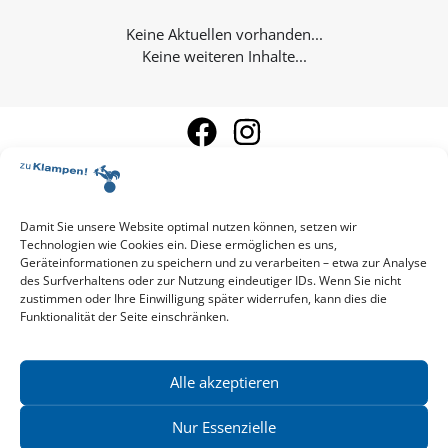
Keine weiteren Inhalte...
Damit Sie unsere Website optimal nutzen können, setzen wir
Technologien wie Cookies ein. Diese ermöglichen es uns,
Aktuelle Vorschau
Geräteinformationen zu speichern und zu verarbeiten – etwa zur Analyse
Entdecken Sie das aktuelle zu-Klampen!-Verlagsprogramm.
des Surfverhaltens oder zur Nutzung eindeutiger IDs. Wenn Sie nicht
Hier finden Sie die Verlagsvorschau – einfach direkt online
zustimmen oder Ihre Einwilligung später widerrufen, kann dies die
Funktionalität der Seite einschränken.
reinlesen oder herunterladen.
Download: Vorschau zu Klampen! Herbst 2026
Mehr aktuelle Vorschauen ansehen
Newsletter
Alle akzeptieren
News zu aktuellen Neuheiten und Nachrichten im zu Klampen!
Verlag – jederzeit wieder abbestellbar.
Nur Essenzielle