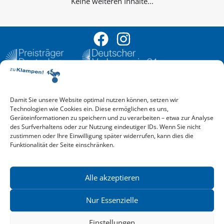
Keine weiteren Inhalte...
Damit Sie unsere Website optimal nutzen können, setzen wir
Aktuelle Vorschau
Technologien wie Cookies ein. Diese ermöglichen es uns,
Entdecken Sie das aktuelle zu-Klampen!-Verlagsprogramm.
Geräteinformationen zu speichern und zu verarbeiten – etwa zur Analyse
Hier finden Sie die Verlagsvorschau – einfach direkt online
des Surfverhaltens oder zur Nutzung eindeutiger IDs. Wenn Sie nicht
reinlesen oder herunterladen.
zustimmen oder Ihre Einwilligung später widerrufen, kann dies die
Download: Vorschau zu Klampen! Herbst 2026
Funktionalität der Seite einschränken.
Mehr aktuelle Vorschauen ansehen
Newsletter
News zu aktuellen Neuheiten und Nachrichten im zu Klampen!
Alle akzeptieren
Verlag – jederzeit wieder abbestellbar.
Nur Essenzielle
Einstellungen