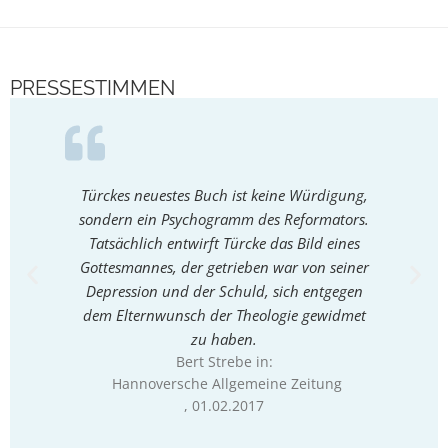
PRESSESTIMMEN
Türckes neuestes Buch ist keine Würdigung,
Kein ›h
sondern ein Psychogramm des Reformators.
eine 
Tatsächlich entwirft Türcke das Bild eines
Luth
Gottesmannes, der getrieben war von seiner
Depression und der Schuld, sich entgegen
Dep
Dieter
dem Elternwunsch der Theologie gewidmet
zu haben.
Bert Strebe in:
Hannoversche Allgemeine Zeitung
, 01.02.2017