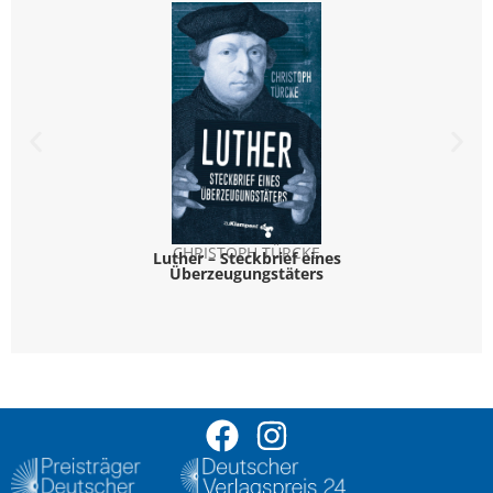
CHRISTOPH TÜRCKE
Luther – Steckbrief eines
Überzeugungstäters