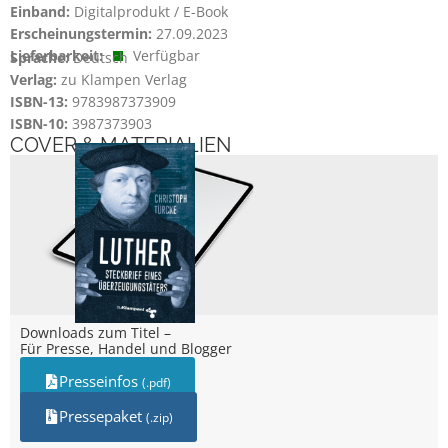
Einband:
Digitalprodukt / E-Book
Erscheinungstermin:
27.09.2023
Lieferbarkeit:
Verfügbar
Sprache:
Deutsch
Verlag:
zu Klampen Verlag
ISBN-13:
9783987373909
ISBN-10:
3987373903
COVER & MATERIALIEN
Downloads zum Titel –
Für Presse, Handel und Blogger
Presseinfos
(.pdf)
Pressepaket
(.zip)