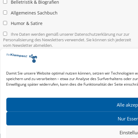
Belletristik & Biografien
Allgemeines Sachbuch
Humor & Satire
Ihre Daten werden gemäß unserer Datenschutzerklärung nur zur
Personalisierung des Newsletters verwendet. Sie können sich jederzeit
vom Newsletter abmelden.
Service & Infos
Presseservice
Service für Handel & Veranstalter
Damit Sie unsere Website optimal nutzen können, setzen wir Technologien w
Infos zur Manuskripteinreichung
speichern und zu verarbeiten – etwa zur Analyse des Surfverhaltens oder zu
Einwilligung später widerrufen, kann dies die Funktionalität der Seite einschr
Praktikumsstellen
Kontakt & Ansprechpartner
Impressum
Alle akzep
Datenschutz
Produktsicherheit
Nur Essen
Cookie-Einstellungen
Einstell