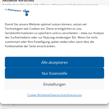
Aktuelle Vorschau
Entdecken Sie das aktuelle zu-Klampen!-Verlagsprogramm.
Hier finden Sie die Verlagsvorschau – einfach direkt online
reinlesen oder herunterladen.
Download: Vorschau zu Klampen! Herbst 2026
Mehr aktuelle Vorschauen ansehen
Damit Sie unsere Website optimal nutzen können, setzen wir
Newsletter
Technologien wie Cookies ein. Diese ermöglichen es uns,
Geräteinformationen zu speichern und zu verarbeiten – etwa zur Analyse
News zu aktuellen Neuheiten und Nachrichten im zu Klampen!
des Surfverhaltens oder zur Nutzung eindeutiger IDs. Wenn Sie nicht
Verlag – jederzeit wieder abbestellbar.
zustimmen oder Ihre Einwilligung später widerrufen, kann dies die
Funktionalität der Seite einschränken.
Allgemein
Alle akzeptieren
Kritische Theorie / Philosophie
Nur Essenzielle
Essays
Einstellungen
Regionalia
Belletristik & Biografien
Cookie-Richtlinie
Datenschutz
Impressum
Allgemeines Sachbuch