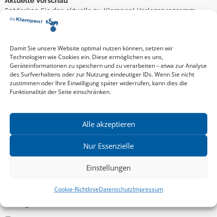
Aktuelle Vorschau
Entdecken Sie das aktuelle zu-Klampen!-Verlagsprogramm.
Hier finden Sie die Verlagsvorschau – einfach direkt online
reinlesen oder herunterladen.
Download: Vorschau zu Klampen! Herbst 2026
Mehr aktuelle Vorschauen ansehen
Damit Sie unsere Website optimal nutzen können, setzen wir
Newsletter
Technologien wie Cookies ein. Diese ermöglichen es uns,
Geräteinformationen zu speichern und zu verarbeiten – etwa zur Analyse
News zu aktuellen Neuheiten und Nachrichten im zu Klampen!
des Surfverhaltens oder zur Nutzung eindeutiger IDs. Wenn Sie nicht
Verlag – jederzeit wieder abbestellbar.
zustimmen oder Ihre Einwilligung später widerrufen, kann dies die
Funktionalität der Seite einschränken.
Allgemein
Alle akzeptieren
Kritische Theorie / Philosophie
Nur Essenzielle
Essays
Einstellungen
Regionalia
Belletristik & Biografien
Cookie-Richtlinie
Datenschutz
Impressum
Allgemeines Sachbuch