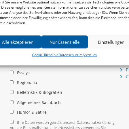
it Sie unsere Website optimal nutzen können, setzen wir Technologien wie Cook
. Diese ermöglichen es uns, Geräteinformationen zu speichern und zu verarbeite
a zur Analyse des Surfverhaltens oder zur Nutzung eindeutiger IDs. Wenn Sie ni
Newsletter
Serv
timmen oder Ihre Einwilligung später widerrufen, kann dies die Funktionalität der
News zu aktuellen Neuheiten und Nachrichten im zu
P
te einschränken.
hau –
Klampen! Verlag – jederzeit wieder abbestellbar.
S
.
I
P
Alle akzeptieren
Nur Essenzielle
Einstellungen
K
Allgemein
Cookie-Richtlinie
Datenschutz
Impressum
I
D
Kritische Theorie / Philosophie
P
Essays
C
Regionalia
Belletristik & Biografien
Allgemeines Sachbuch
Humor & Satire
Ihre Daten werden gemäß unserer Datenschutzerklärung
nur zur Personalisierung des Newsletters verwendet. Sie