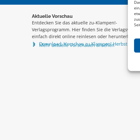
Dam
ein
etw
Aktuelle Vorschau
zus
Entdecken Sie das aktuelle zu-Klampen!-
Sei
Verlagsprogramm. Hier finden Sie die Verlagsvorsc
einfach direkt online reinlesen oder herunterladen
Download: Vorschau zu Klampen! Herbst 2026
Mehr aktuelle Vorschauen ansehen