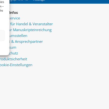
ies
n –
cht
ice & Infos
resseservice
ervice für Handel & Veranstalter
nfos zur Manuskripteinreichung
raktikumsstellen
ontakt & Ansprechpartner
mpressum
atenschutz
roduktsicherheit
ookie-Einstellungen