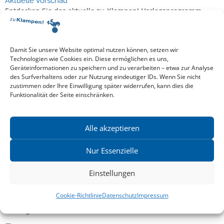
Aktuelle Vorschau
Entdecken Sie das aktuelle zu-Klampen!-Verlagsprogramm.
Hier finden Sie die Verlagsvorschau – einfach direkt online
reinlesen oder herunterladen.
Download: Vorschau zu Klampen! Herbst 2026
Mehr aktuelle Vorschauen ansehen
Damit Sie unsere Website optimal nutzen können, setzen wir
Newsletter
Technologien wie Cookies ein. Diese ermöglichen es uns,
Geräteinformationen zu speichern und zu verarbeiten – etwa zur Analyse
News zu aktuellen Neuheiten und Nachrichten im zu Klampen!
des Surfverhaltens oder zur Nutzung eindeutiger IDs. Wenn Sie nicht
Verlag – jederzeit wieder abbestellbar.
zustimmen oder Ihre Einwilligung später widerrufen, kann dies die
Funktionalität der Seite einschränken.
Allgemein
Alle akzeptieren
Kritische Theorie / Philosophie
Nur Essenzielle
Essays
Einstellungen
Regionalia
Belletristik & Biografien
Cookie-Richtlinie
Datenschutz
Impressum
Allgemeines Sachbuch