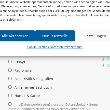
it Sie unsere Website optimal nutzen können, setzen wir Technologien wie Cook
. Diese ermöglichen es uns, Geräteinformationen zu speichern und zu verarbeite
a zur Analyse des Surfverhaltens oder zur Nutzung eindeutiger IDs. Wenn Sie ni
Newsletter
Serv
timmen oder Ihre Einwilligung später widerrufen, kann dies die Funktionalität der
News zu aktuellen Neuheiten und Nachrichten im zu
P
te einschränken.
hau –
Klampen! Verlag – jederzeit wieder abbestellbar.
S
.
I
P
Alle akzeptieren
Nur Essenzielle
Einstellungen
K
Allgemein
Cookie-Richtlinie
Datenschutz
Impressum
I
D
Kritische Theorie / Philosophie
P
Essays
C
Regionalia
Belletristik & Biografien
Allgemeines Sachbuch
Humor & Satire
Ihre Daten werden gemäß unserer Datenschutzerklärung
nur zur Personalisierung des Newsletters verwendet. Sie