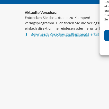
Dam
ein
etw
Aktuelle Vorschau
zus
Entdecken Sie das aktuelle zu-Klampen!-
Sei
Verlagsprogramm. Hier finden Sie die Verlagsvorsc
einfach direkt online reinlesen oder herunterladen
Download: Vorschau zu Klampen! Herbst 2026
Mehr aktuelle Vorschauen ansehen