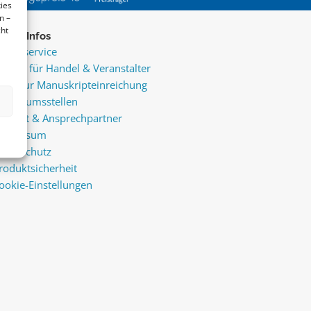
ies
n –
cht
ice & Infos
resseservice
ervice für Handel & Veranstalter
nfos zur Manuskripteinreichung
raktikumsstellen
ontakt & Ansprechpartner
mpressum
atenschutz
roduktsicherheit
ookie-Einstellungen