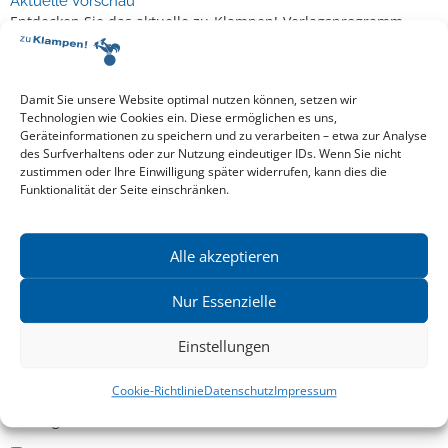
Aktuelle Vorschau
Entdecken Sie das aktuelle zu-Klampen!-Verlagsprogramm.
Hier finden Sie die Verlagsvorschau – einfach direkt online
reinlesen oder herunterladen.
Download: Vorschau zu Klampen! Herbst 2026
Mehr aktuelle Vorschauen ansehen
Damit Sie unsere Website optimal nutzen können, setzen wir
Newsletter
Technologien wie Cookies ein. Diese ermöglichen es uns,
Geräteinformationen zu speichern und zu verarbeiten – etwa zur Analyse
News zu aktuellen Neuheiten und Nachrichten im zu Klampen!
des Surfverhaltens oder zur Nutzung eindeutiger IDs. Wenn Sie nicht
Verlag – jederzeit wieder abbestellbar.
zustimmen oder Ihre Einwilligung später widerrufen, kann dies die
Funktionalität der Seite einschränken.
Allgemein
Alle akzeptieren
Kritische Theorie / Philosophie
Nur Essenzielle
Essays
Einstellungen
Regionalia
Belletristik & Biografien
Cookie-Richtlinie
Datenschutz
Impressum
Allgemeines Sachbuch